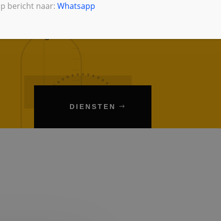
p bericht naar:
Whatsapp
teriaal uit het assortiment van
, Remeha, Geberit, Grohe, Abb Haf, Opple,
eels via onze groothandels uit voorraad
DIENSTEN