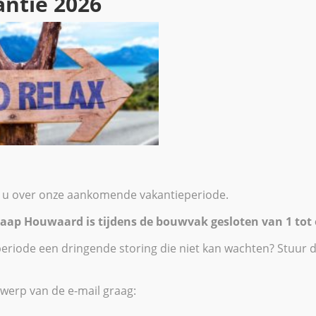
ntie 2026
j u over onze aankomende vakantieperiode.
 Jaap Houwaard is tijdens de bouwvak gesloten van 1 tot
periode een dringende storing die niet kan wachten? Stuur 
iek Jaap
werp van de e-mail graag: