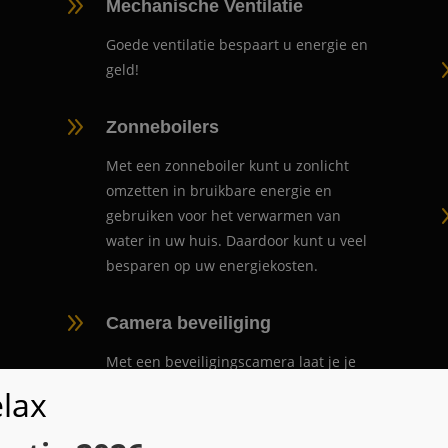
9
Mechanische Ventilatie
Goede ventilatie bespaart u energie en
geld!
9
Zonneboilers
Met een zonneboiler kunt u zonlicht
omzetten in bruikbare energie en
gebruiken voor het verwarmen van
water in uw huis. Daardoor kunt u veel
besparen op uw energiekosten.
9
Camera beveiliging
Met een beveiligingscamera laat je je
huis nooit onbeheerd achter.
lax