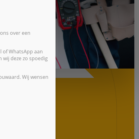
 ons over een
il of WhatsApp aan
wij deze zo spoedig
 Houwaard. Wij wensen