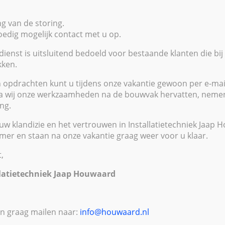
seert
g van de storing.
edig mogelijk contact met u op.
en op tal van
ienst is uitsluitend bedoeld voor bestaande klanten die bij
ken.
opdrachten kunt u tijdens onze vakantie gewoon per e-ma
a wij onze werkzaamheden na de bouwvak hervatten, nemen 
ng.
en vormen samen Installatietechniek
uw klandizie en het vertrouwen in Installatietechniek Jaap
inzet, kennis van zaken en enthousiasme
mer en staan na onze vakantie graag weer voor u klaar.
met het ontwerpen, installeren en
,
s-, water- en cv installaties.
llatietechniek Jaap Houwaard
d levert als allround installateur
n diensten.
inzetbaar voor zowel nieuwbouw-,
n graag mailen naar:
info@houwaard.nl
n. Uiteraard leveren wij ook het