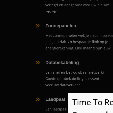
verlegd en aangepast voor uw nieuwe
keuken.
9
Zonnepanelen
Met zonnepanelen wek je stroom op via
je eigen dak. Zo bespaar je flink op je
energierekening. Elke maand opnieuw!
9
Databekabeling
Een snel en betrouwbaar netwerk?
Goede databekabeling is essentieel
voor uw dataverkeer.
9
Time To Re
Laadpaal
Een laadpaal installeren? Zoekt u een