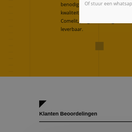
Of stuur een whatsap
benodigd bouw- en installatiema
kwaliteitsleveranciers als Nefit
Comelit, Jung, Etc en is grotend
leverbaar.
Klanten Beoordelingen