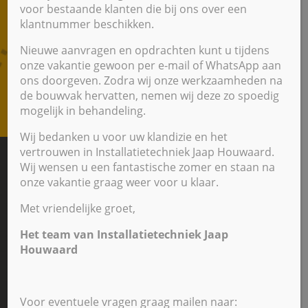
voor bestaande klanten die bij ons over een
van Nefit Bosch zijn er vanaf € 2.365,-
klantnummer beschikken.
Dit bedrag is inclusief btw en exclusief
Nieuwe aanvragen en opdrachten kunt u tijdens
installatie. De subsidie (ISDE) is in dit bedrag
onze vakantie gewoon per e-mail of WhatsApp aan
verrekend.
ons doorgeven. Zodra wij onze werkzaamheden na
de bouwvak hervatten, nemen wij deze zo spoedig
mogelijk in behandeling.
Wij bedanken u voor uw klandizie en het
vertrouwen in Installatietechniek Jaap Houwaard.
Wij wensen u een fantastische zomer en staan na
onze vakantie graag weer voor u klaar.
Met vriendelijke groet,
Het team van Installatietechniek Jaap
Houwaard
Voor eventuele vragen graag mailen naar: