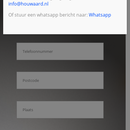
info@houwaard.nl
Of stuur een whatsapp bericht naar:
Whatsapp