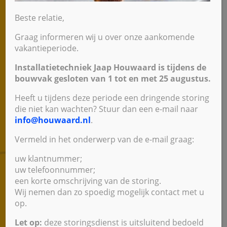
omdat de warmtepomp tot minimaal 0 graden
Beste relatie,
energiezuiniger is dan een cv-ketel, afhankelijk
Graag informeren wij u over onze aankomende
van de isolatie van de woning. De cv-ketel
vakantieperiode.
verzorgt ook het warme tapwater.
Installatietechniek Jaap Houwaard is tijdens de
“Beste warmtepomp”: stilste en grootste
bouwvak gesloten van 1 tot en met 25 augustus.
besparing
Heeft u tijdens deze periode een dringende storing
die niet kan wachten? Stuur dan een e-mail naar
Volgens onafhankelijk onderzoek van de
info@houwaard.nl
.
Consumentenbond (”Beste warmtepomp”,
Vermeld in het onderwerp van de e-mail graag:
december 2020) levert de combinatie van de
Compress 7400i AW buitenunit en de Compress
uw klantnummer;
uw telefoonnummer;
Hybrid binnenunit “de grootste
een korte omschrijving van de storing.
energiebesparing op van alle geteste merken”.
Wij nemen dan zo spoedig mogelijk contact met u
Ook is het de “stilste warmtepomp uit de test”.
op.
Compress en EnviLine hybride warmtepompen
Let op:
deze storingsdienst is uitsluitend bedoeld